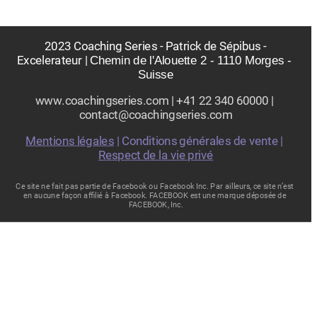
 2023 Coaching Series - Patrick de Sépibus - 
Excelerateur | 
Chemin de l'Alouette 2 - 1110 Morges - 
Suisse
www.coachingseries.com | 
+41 22 340 60000
 | 
contact@coachingseries.com
Mentions légales
 | Conditions générales de vente | 
Respect de la vie privé
Ce site ne fait pas partie de Facebook ou Facebook Inc. Par ailleurs, ce site n’est 
en aucune façon affilié à Facebook. FACEBOOK est une marque déposée de 
FACEBOOK, Inc.